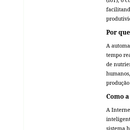
facilitan
produtivi
Por que
A automa
tempo rea
de nutrie
humanos,
produção 
Como a 
A Interne
inteligen
sistema h