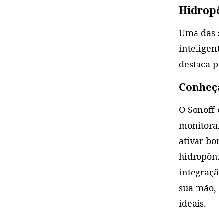
Hidrop
Uma das s
inteligen
destaca p
Conheça
O Sonoff 
monitorar
ativar bo
hidropôni
integraçã
sua mão, 
ideais.