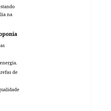
estando
lia na
roponia
as
energia.
refas de
qualidade