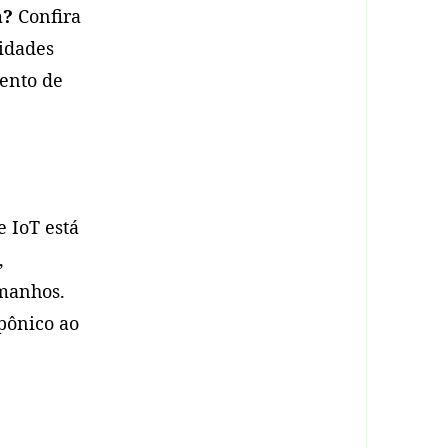
a?
Confira
lidades
ento de
 IoT está
,
amanhos.
opônico ao