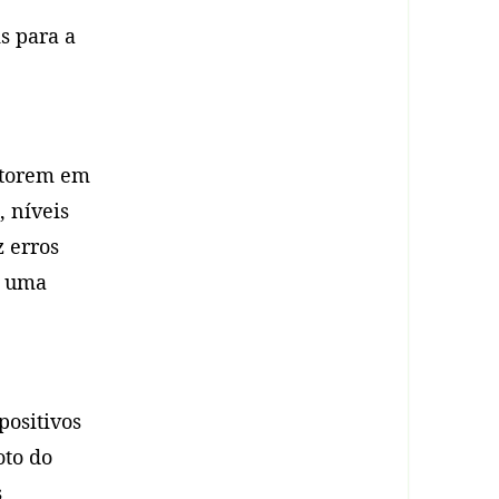
s para a
itorem em
, níveis
 erros
e uma
positivos
oto do
s