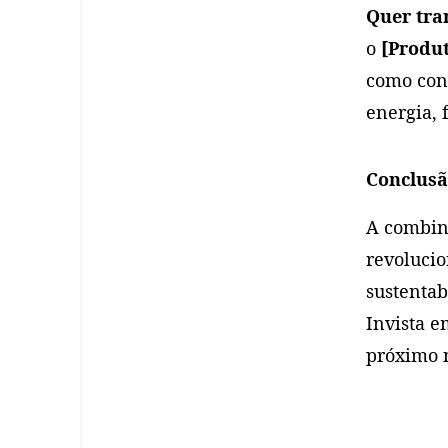
Quer tra
o
[Produt
como con
energia, 
Conclus
A combin
revolucio
sustentab
Invista e
próximo n