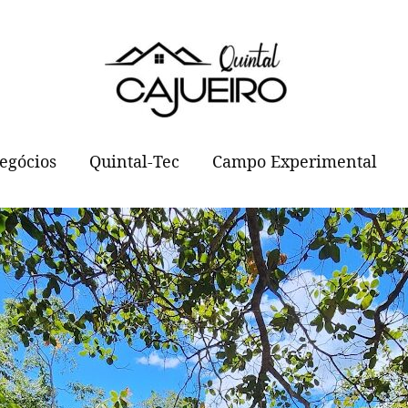
egócios
Quintal-Tec
Campo Experimental
Hidroponia
Primeira Mini Horta
Criação de Codorna
Criação de Abelhas
Colha Saúde em Casa: