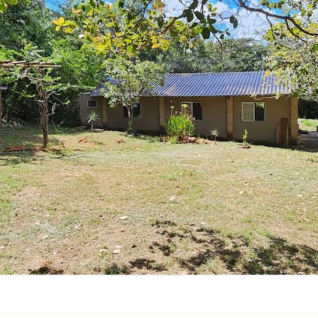
Como a Hidroponia
Caseira