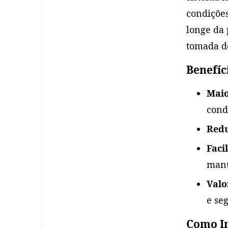
condiçõe
longe da 
tomada de
Benefíc
Maio
cond
Redu
Faci
manu
Valo
e se
Como I