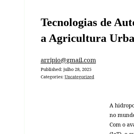
Tecnologias de Au
a Agricultura Urb
arripio@gmail.com
Published:
julho 28, 2025
Categories:
Uncategorized
A hidropo
no mundo 
Com o ava
(IoT), o 