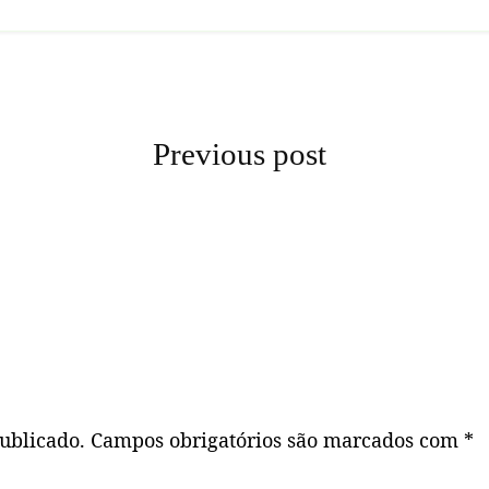
Navegação
Previous post
de
Post
ublicado.
Campos obrigatórios são marcados com
*