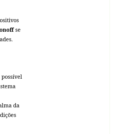
ositivos
onoff
se
ades.
 possível
istema
palma da
ndições