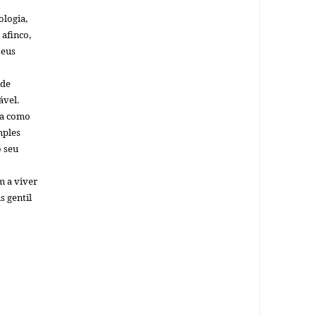
ologia,
 afinco,
seus
nde
ável.
za como
mples
o seu
m a viver
s gentil