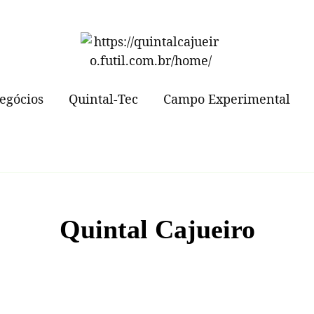
iro.futil.com.br/home/
egócios
Quintal-Tec
Campo Experimental
Hidroponia
Primeira Mini Horta
Criação de Codorna
Quintal Cajueiro
Criação de Abelhas
Colha Saúde em Casa:
Como a Hidroponia
Caseira