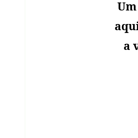
Um 
aqu
a 