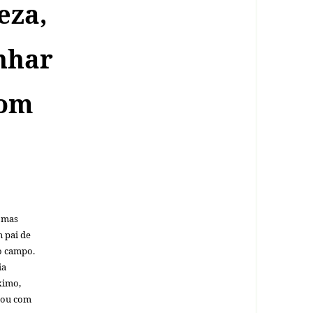
eza,
nhar
com
a mas
 pai de
do campo.
ia
ximo,
 ou com