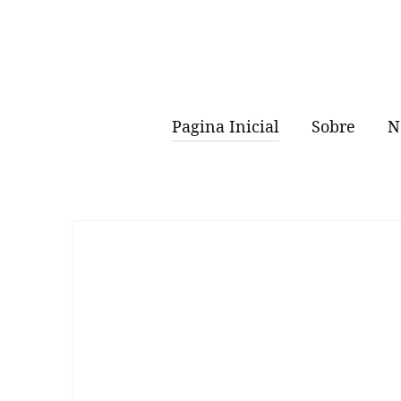
Skip
to
content
https://quintalcajue
Pagina Inicial
Sobre
N