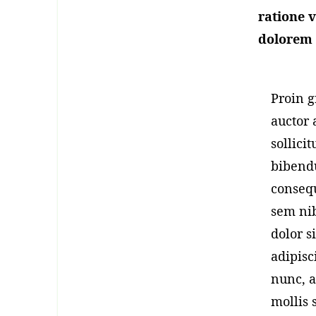
ratione 
dolorem 
Proin g
auctor 
sollici
bibendu
consequ
sem nib
dolor s
adipisc
nunc, a
mollis 