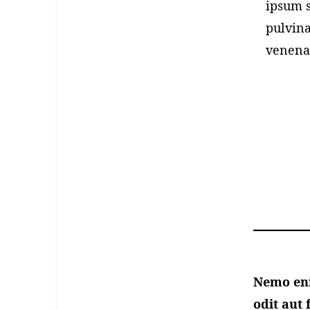
ipsum s
pulvina
venenat
Nemo eni
odit aut