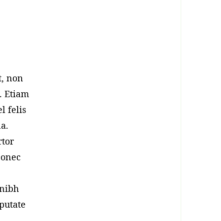
t, non
c. Etiam
l felis
a.
rtor
Donec
 nibh
putate