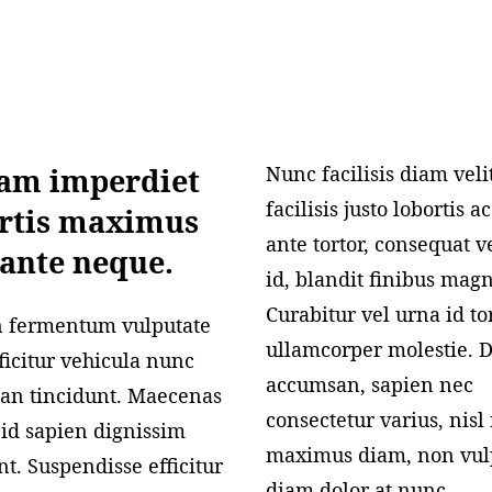
Como a Hidroponia
Caseira
Nunc facilisis diam veli
am imperdiet
facilisis justo lobortis a
rtis maximus
ante tortor, consequat ve
 ante neque.
id, blandit finibus magn
Curabitur vel urna id to
 fermentum vulputate
ullamcorper molestie. 
fficitur vehicula nunc
accumsan, sapien nec
an tincidunt. Maecenas
consectetur varius, nisl
 id sapien dignissim
maximus diam, non vul
nt. Suspendisse efficitur
diam dolor at nunc.