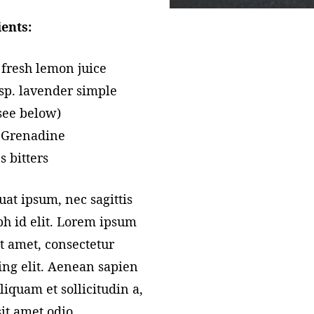
ents:
 fresh lemon juice
bsp. lavender simple
see below)
. Grenadine
s bitters
at ipsum, nec sagittis
h id elit. Lorem ipsum
it amet, consectetur
ing elit. Aenean sapien
liquam et sollicitudin a,
sit amet odio.