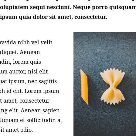
voluptatem sequi nesciunt. Neque porro quisquam 
ipsum quia dolor sit amet, consectetur.
ravida nibh vel velit
aliquet. Aenean
tudin, lorem quis
m auctor, nisi elit
at ipsum, nec sagittis
h id elit. Lorem ipsum
it amet, consectetur
ing elit. Aenean sapien
liquam et sollicitudin a,
sit amet odio.