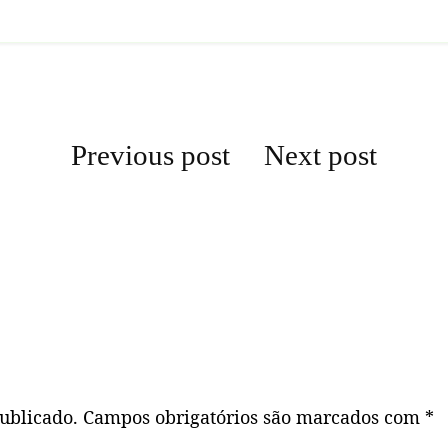
Navegação
Previous post
Next post
de
Post
ublicado.
Campos obrigatórios são marcados com
*