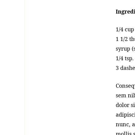
Ingredi
1/4 cup
1 1/2 t
syrup (
1/4 tsp
3 dashe
Consequ
sem nib
dolor s
adipisc
nunc, a
mollis 