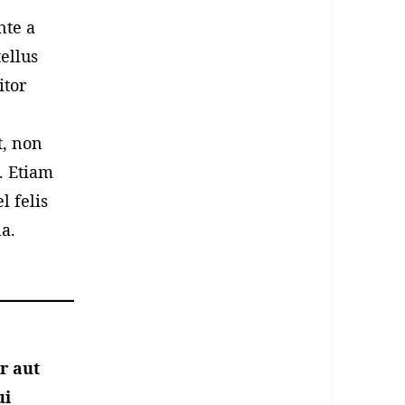
nte a
tellus
itor
t, non
c. Etiam
l felis
a.
r aut
ui