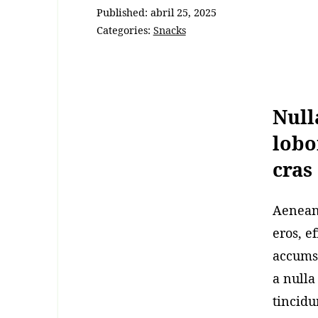
Published:
abril 25, 2025
Categories:
Snacks
Null
lobo
cras
Aenean
eros, e
accums
a nulla
tincidu