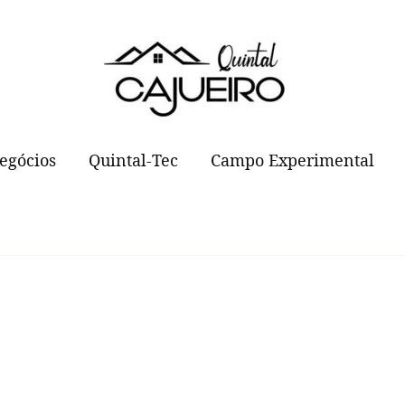
egócios
Quintal-Tec
Campo Experimental
Hidroponia
Primeira Mini Horta
Criação de Codorna
Criação de Abelhas
Colha Saúde em Casa: