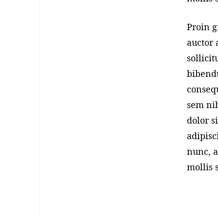
Proin g
auctor 
sollici
bibendu
consequ
sem nib
dolor s
adipisc
nunc, a
mollis 